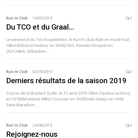
Run In Club
14/09/2019
0
Du TCO et du Graal…
Le weekend du 7 et 8 septembre, le Run'In Club était en mode trail :
18km:Rebecca Hadoux en 2h0921km: Romain Hocquet en
2h2124km: Sébastien...
Run In Club
02/09/2019
0
Derniers résultats de la saison 2019
Course de la BraderY à Lille, le 31 août 2019 10km: Pauline Leclercq
en 55'05Bénédicte Millot Coussart en 1h03Emilie Matys en 1h06
Semi Marathon...
Run In Club
24/08/2019
0
Rejoignez-nous