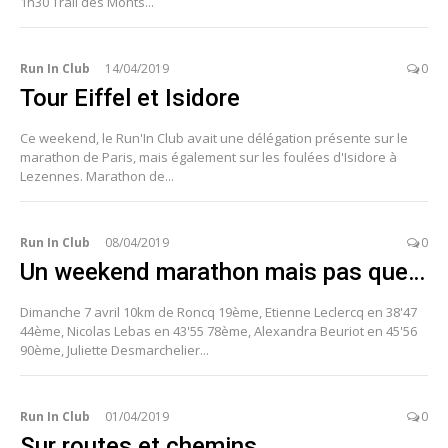
1h30 Trail des Monts...
Run In Club
14/04/2019
0
Tour Eiffel et Isidore
Ce weekend, le Run'In Club avait une délégation présente sur le
marathon de Paris, mais également sur les foulées d'Isidore à
Lezennes. Marathon de...
Run In Club
08/04/2019
0
Un weekend marathon mais pas que…
Dimanche 7 avril 10km de Roncq 19ème, Etienne Leclercq en 38'47
44ème, Nicolas Lebas en 43'55 78ème, Alexandra Beuriot en 45'56
90ème, Juliette Desmarchelier...
Run In Club
01/04/2019
0
Sur routes et chemins…