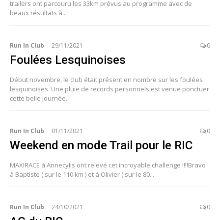
trailers ont parcouru les 33km prévus au programme avec de
beaux résultats à...
Run In Club
29/11/2021
0
Foulées Lesquinoises
Début novembre, le club était présent en nombre sur les foulées
lesquinoises. Une pluie de records personnels est venue ponctuer
cette belle journée.
Run In Club
01/11/2021
0
Weekend en mode Trail pour le RIC
MAXIRACE à AnnecyIls ont relevé cet incroyable challenge !!!!Bravo
à Baptiste ( sur le 110 km ) et à Olivier ( sur le 80...
Run In Club
24/10/2021
0