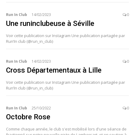
Run In Club
14/02/2023
0
Une runinclubeuse à Séville
Voir cette publication sur Instagram Une publication partagée par
Run’In club (@run_in_club)
Run In Club
14/02/2023
0
Cross Départementaux à Lille
Voir cette publication sur Instagram Une publication partagée par
Run’In club (@run_in_club)
Run In Club
25/10/2022
0
Octobre Rose
Comme chaque année, le club s'est mobilisé lors d'une séance de
fractionné sur notre nouvelle piste de Lambersart, et en soutien à