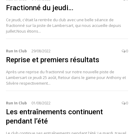
Fractionné du jeudi…
Ce jeudi, c'était la rentrée du club avec une belle séance de
fractionné sur la piste de Lambersart, qui nous accueille depuis
juillet.Nous étions...
Run In Club
29/08/2022
0
Reprise et premiers résultats
Après une reprise du fractionné sur notre nouvelle piste de
Lambersart ce jeudi 25 août, Retour dans le game pour Anthony et
Silvère respectivement...
Run In Club
01/08/2022
0
Les entraînements continuent
pendant l’été
Le club continue ses entraînements pendant l'été: Le mardi, travail