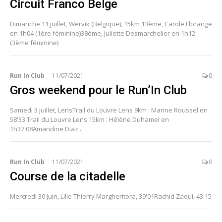
Circuit Franco Belge
Dimanche 11 juillet, Wervik (Belgique), 15km 13ème, Carole Florange
en 1h04 (1ère féminine)38ème, Juliette Desmarchelier en 1h12
(3ème féminine)
Run In Club
11/07/2021
0
Gros weekend pour le Run’In Club
Samedi 3 juillet, LensTrail du Louvre Lens 9km : Marine Roussel en
58'33 Trail du Louvre Lens 15km : Hélène Duhamel en
1h37'08Amandine Diaz...
Run In Club
11/07/2021
0
Course de la citadelle
Mercredi 30 juin, Lille Thierry Margheritora, 39'01Rachid Zaoui, 43'15