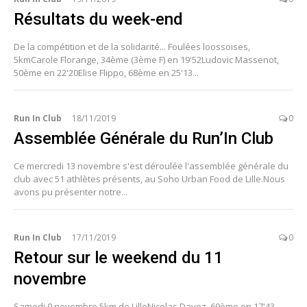
Résultats du week-end
De la compétition et de la solidarité... Foulées loossoises,
5kmCarole Florange, 34ème (3ème F) en 19'52Ludovic Massenot,
50ème en 22'20Elise Flippo, 68ème en 25'13...
Run In Club
18/11/2019
0
Assemblée Générale du Run’In Club
Ce mercredi 13 novembre s'est déroulée l'assemblée générale du
club avec 51 athlètes présents, au Soho Urban Food de Lille.Nous
avons pu présenter notre...
Run In Club
17/11/2019
0
Retour sur le weekend du 11
novembre
Samedi 9 novembre 5km de LilleNicolas Dayez, 69ème en 17'43