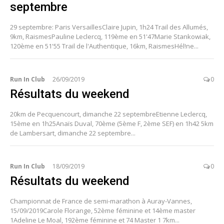
septembre
29 septembre: Paris VersaillesClaire Jupin, 1h24 Trail des Allumés,
9km, RaismesPauline Leclercq, 119ème en 51'47Marie Stankowiak,
120ème en 51'55 Trail de l'Authentique, 16km, RaismesHél!ne...
Run In Club
26/09/2019
0
Résultats du weekend
20km de Pecquencourt, dimanche 22 septembreEtienne Leclercq,
15ème en 1h25Anaïs Duval, 70ème (5ème F, 2ème SEF) en 1h42 5km
de Lambersart, dimanche 22 septembre...
Run In Club
18/09/2019
0
Résultats du weekend
Championnat de France de semi-marathon à Auray-Vannes,
15/09/2019Carole Florange, 52ème féminine et 14ème master
1Adeline Le Moal, 192ème féminine et 74 Master 1 7km...