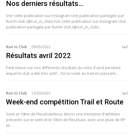
Nos derniers résultats…
Voir cette publication sur Instagram Une publication partagée par
Run’In club (@run_in_club) Voir cette publication sur Instagram Une
publication partagée par Run’In club (@run_in_club)...
Run In Club
09/05/2022
0
Résultats avril 2022
Petit retour sur nos différents résultats du mois d'avril pendant
lequel le club a été très actif... De la route au trail en passant...
Run In Club
13/03/2022
0
Week-end compétition Trail et Route
Semi et 10km de FleurbaixNous étions une trentaine d'athlètes
présents sur le semi et le 10km de Fleurbaix, avec une pluie de RP
et...