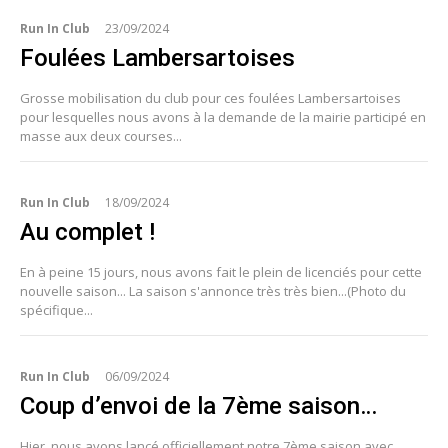
Run In Club
23/09/2024
Foulées Lambersartoises
Grosse mobilisation du club pour ces foulées Lambersartoises
pour lesquelles nous avons à la demande de la mairie participé en
masse aux deux courses...
Run In Club
18/09/2024
Au complet !
En à peine 15 jours, nous avons fait le plein de licenciés pour cette
nouvelle saison... La saison s'annonce très très bien...(Photo du
spécifique...
Run In Club
06/09/2024
Coup d’envoi de la 7ème saison…
Hier, nous avons lancé officiellement notre 7ème saison avec