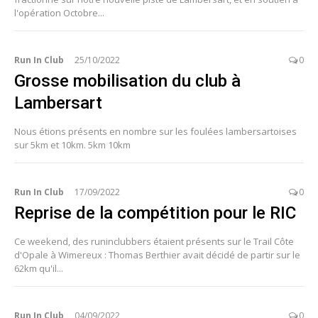
l'opération Octobre...
Run In Club
25/10/2022
0
Grosse mobilisation du club à
Lambersart
Nous étions présents en nombre sur les foulées lambersartoises
sur 5km et 10km. 5km 10km
Run In Club
17/09/2022
0
Reprise de la compétition pour le RIC
Ce weekend, des runinclubbers étaient présents sur le Trail Côte
d'Opale à Wimereux : Thomas Berthier avait décidé de partir sur le
62km qu'il...
Run In Club
04/09/2022
0