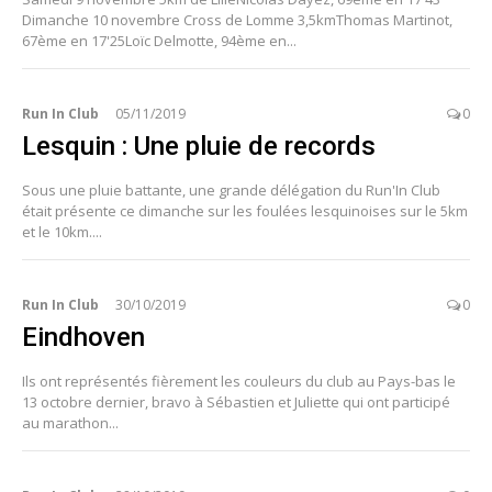
Dimanche 10 novembre Cross de Lomme 3,5kmThomas Martinot,
67ème en 17'25Loïc Delmotte, 94ème en...
Run In Club
05/11/2019
0
Lesquin : Une pluie de records
Sous une pluie battante, une grande délégation du Run'In Club
était présente ce dimanche sur les foulées lesquinoises sur le 5km
et le 10km....
Run In Club
30/10/2019
0
Eindhoven
Ils ont représentés fièrement les couleurs du club au Pays-bas le
13 octobre dernier, bravo à Sébastien et Juliette qui ont participé
au marathon...