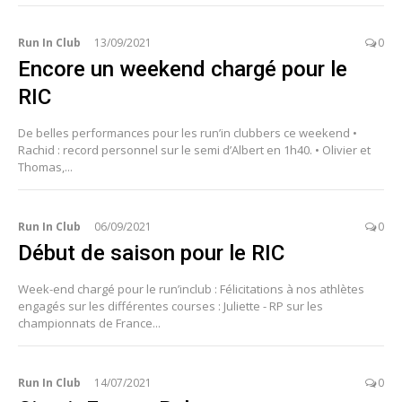
Run In Club
13/09/2021
0
Encore un weekend chargé pour le
RIC
De belles performances pour les run’in clubbers ce weekend •
Rachid : record personnel sur le semi d’Albert en 1h40. • Olivier et
Thomas,...
Run In Club
06/09/2021
0
Début de saison pour le RIC
Week-end chargé pour le run’inclub : Félicitations à nos athlètes
engagés sur les différentes courses : Juliette - RP sur les
championnats de France...
Run In Club
14/07/2021
0