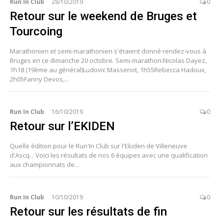
Run In Club
28/10/2019
0
Retour sur le weekend de Bruges et
Tourcoing
Marathonien et semi-marathonien s'étaient donné rendez-vous à
Bruges en ce dimanche 20 octobre. Semi-marathon:Nicolas Dayez,
1h18 (19ème au général)Ludovic Massenot, 1h55Rebecca Hadoux,
2h05Fanny Devos,...
Run In Club
16/10/2019
0
Retour sur l’EKIDEN
Quelle édition pour le Run'In Club sur l'Ekiden de Villeneuve
d'Ascq... Voici les résultats de nos 6 équipes avec une qualification
aux championnats de...
Run In Club
10/10/2019
0
Retour sur les résultats de fin