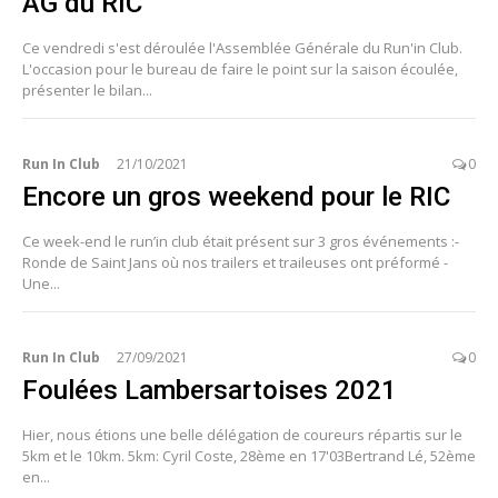
AG du RIC
Ce vendredi s'est déroulée l'Assemblée Générale du Run'in Club.
L'occasion pour le bureau de faire le point sur la saison écoulée,
présenter le bilan...
Run In Club
21/10/2021
0
Encore un gros weekend pour le RIC
Ce week-end le run’in club était présent sur 3 gros événements :-
Ronde de Saint Jans où nos trailers et traileuses ont préformé -
Une...
Run In Club
27/09/2021
0
Foulées Lambersartoises 2021
Hier, nous étions une belle délégation de coureurs répartis sur le
5km et le 10km. 5km: Cyril Coste, 28ème en 17'03Bertrand Lé, 52ème
en...