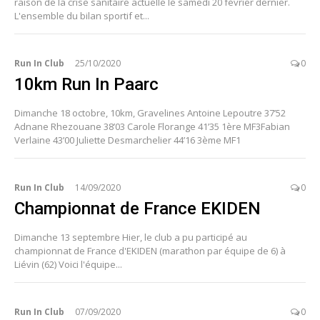
raison de la crise sanitaire actuelle le samedi 20 février dernier.
L'ensemble du bilan sportif et...
Run In Club
25/10/2020
0
10km Run In Paarc
Dimanche 18 octobre, 10km, Gravelines Antoine Lepoutre 37’52
Adnane Rhezouane 38’03 Carole Florange 41’35 1ère MF3Fabian
Verlaine 43’00 Juliette Desmarchelier 44’16 3ème MF1
Run In Club
14/09/2020
0
Championnat de France EKIDEN
Dimanche 13 septembre Hier, le club a pu participé au
championnat de France d'EKIDEN (marathon par équipe de 6) à
Liévin (62) Voici l'équipe...
Run In Club
07/09/2020
0