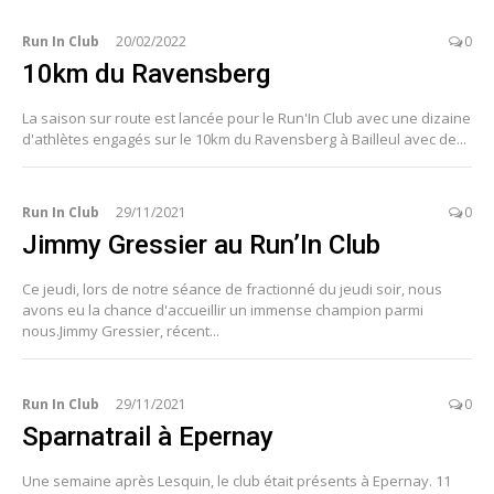
Run In Club
20/02/2022
0
10km du Ravensberg
La saison sur route est lancée pour le Run'In Club avec une dizaine
d'athlètes engagés sur le 10km du Ravensberg à Bailleul avec de...
Run In Club
29/11/2021
0
Jimmy Gressier au Run’In Club
Ce jeudi, lors de notre séance de fractionné du jeudi soir, nous
avons eu la chance d'accueillir un immense champion parmi
nous.Jimmy Gressier, récent...
Run In Club
29/11/2021
0
Sparnatrail à Epernay
Une semaine après Lesquin, le club était présents à Epernay. 11