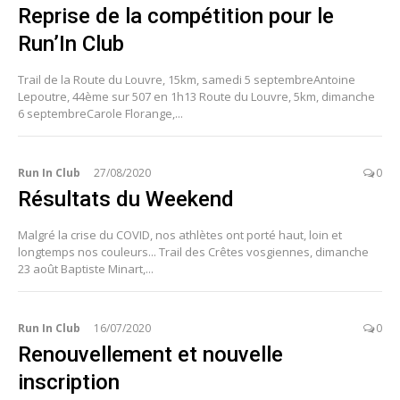
Reprise de la compétition pour le
Run’In Club
Trail de la Route du Louvre, 15km, samedi 5 septembreAntoine
Lepoutre, 44ème sur 507 en 1h13 Route du Louvre, 5km, dimanche
6 septembreCarole Florange,...
Run In Club
27/08/2020
0
Résultats du Weekend
Malgré la crise du COVID, nos athlètes ont porté haut, loin et
longtemps nos couleurs... Trail des Crêtes vosgiennes, dimanche
23 août Baptiste Minart,...
Run In Club
16/07/2020
0
Renouvellement et nouvelle
inscription