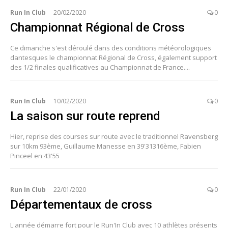
Run In Club
20/02/2020
0
Championnat Régional de Cross
Ce dimanche s'est déroulé dans des conditions météorologiques
dantesques le championnat Régional de Cross, également support
des 1/2 finales qualificatives au Championnat de France....
Run In Club
10/02/2020
0
La saison sur route reprend
Hier, reprise des courses sur route avec le traditionnel Ravensberg
sur 10km 93ème, Guillaume Manesse en 39'31316ème, Fabien
Pinceel en 43'55
Run In Club
22/01/2020
0
Départementaux de cross
L'année démarre fort pour le Run'In Club avec 10 athlètes présents