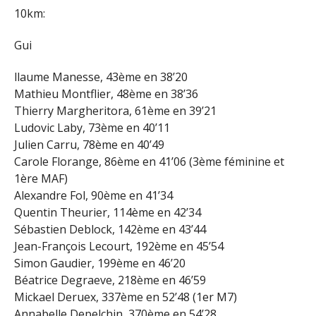
10km:
Gui
llaume Manesse, 43ème en 38’20
Mathieu Montflier, 48ème en 38’36
Thierry Margheritora, 61ème en 39’21
Ludovic Laby, 73ème en 40’11
Julien Carru, 78ème en 40’49
Carole Florange, 86ème en 41’06 (3ème féminine et
1ère MAF)
Alexandre Fol, 90ème en 41’34
Quentin Theurier, 114ème en 42’34
Sébastien Deblock, 142ème en 43’44
Jean-François Lecourt, 192ème en 45’54
Simon Gaudier, 199ème en 46’20
Béatrice Degraeve, 218ème en 46’59
Mickael Deruex, 337ème en 52’48 (1er M7)
Annabelle Depelchin, 370ème en 54’28