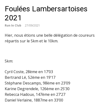
Foulées Lambersartoises
2021
Run In Club
27/09/2021
Hier, nous étions une belle délégation de coureurs
répartis sur le 5km et le 10km.
5km:
Cyril Coste, 28ème en 17’03
Bertrand Lé, 52ème en 19’17
Stéphane Descamps, 98ème en 23’09
Karine Degrendele, 126ème en 25’30
Rebecca Hadoux, 147ème en 27’27
Daniel Verlaine, 1887me en 33’00