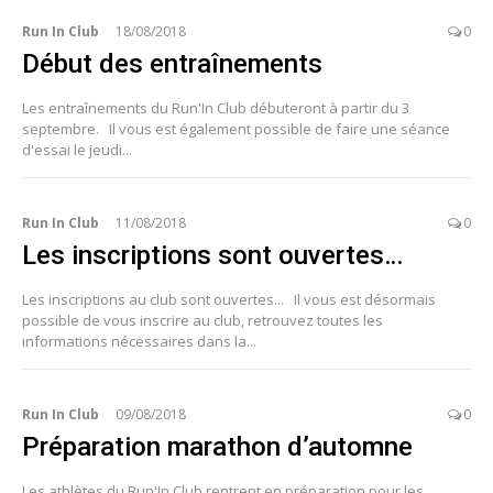
Run In Club
18/08/2018
0
Début des entraînements
Les entraînements du Run'In Club débuteront à partir du 3
septembre. Il vous est également possible de faire une séance
d'essai le jeudi...
Run In Club
11/08/2018
0
Les inscriptions sont ouvertes…
Les inscriptions au club sont ouvertes... Il vous est désormais
possible de vous inscrire au club, retrouvez toutes les
informations nécessaires dans la...
Run In Club
09/08/2018
0
Préparation marathon d’automne
Les athlètes du Run'In Club rentrent en préparation pour les