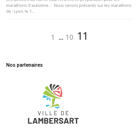
marathons d'automne... Nous serons présents sur les marathons
de : Lyon, le 7...
Navigation
Page
Page
Page
11
1
…
10
des
articles
Nos partenaires