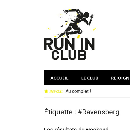
Aller
au
contenu
ACCUEIL
LE CLUB
REJOIG
INFOS:
Au complet !
Étiquette :
#Ravensberg
Les résultats du weekend