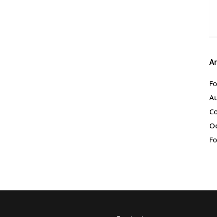
Ar
Fo
Au
Co
O
Fo